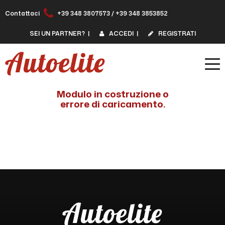
Contattaci
+39 348 3807573
/
+39 348 3853852
SEI UN PARTNER?
|
ACCEDI
|
REGISTRATI
Modulo in costruzione o
errore di caricamento.