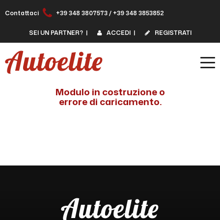
Contattaci
+39 348 3807573
/
+39 348 3853852
SEI UN PARTNER?
|
ACCEDI
|
REGISTRATI
Modulo in costruzione o
errore di caricamento.